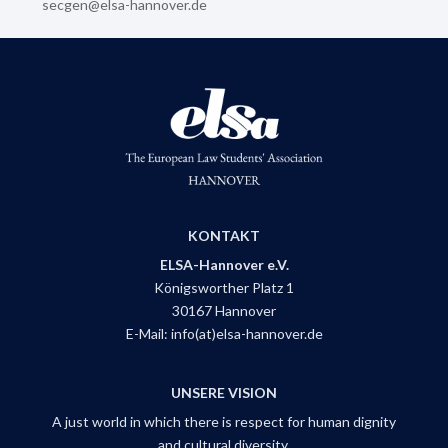
secgen@elsa-hannover.de
KONTAKT
ELSA-Hannover e.V.
Königsworther Platz 1
30167 Hannover
E-Mail:
info(at)elsa-hannover.de
UNSERE VISION
A just world in which there is respect for human dignity
and cultural diversity.