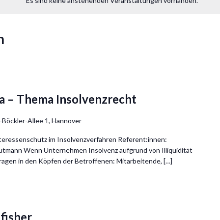
Es sind keine anstehenden Veranstaltungen vorhanden.
n
a – Thema Insolvenzrecht
-Böckler-Allee 1, Hannover
teressenschutz im Insolvenzverfahren Referent:innen:
tmann Wenn Unternehmen Insolvenz aufgrund von Illiquidität
agen in den Köpfen der Betroffenen: Mitarbeitende, […]
fisher