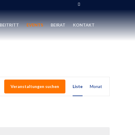
BEITRITT
EVENTS
BEIRAT
KONTAKT
Veranstaltung
Ansichten-
Veranstaltungen suchen
Liste
Monat
Navigation