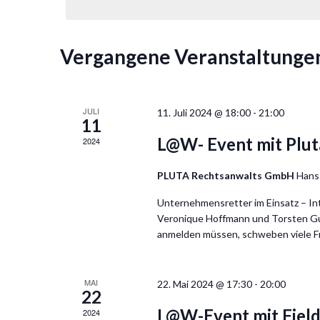
Vergangene Veranstaltunge
JULI
11. Juli 2024 @ 18:00
-
21:00
11
L@W- Event mit Plut
2024
PLUTA Rechtsanwalts GmbH
Hans
Unternehmensretter im Einsatz – In
Veronique Hoffmann und Torsten Gu
anmelden müssen, schweben viele Fr
MAI
22. Mai 2024 @ 17:30
-
20:00
22
L@W-Event mit Field
2024