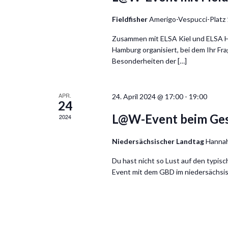
Fieldfisher
Amerigo-Vespucci-Platz
Zusammen mit ELSA Kiel und ELSA Ha
Hamburg organisiert, bei dem Ihr Frag
Besonderheiten der […]
APR.
24. April 2024 @ 17:00
-
19:00
24
L@W-Event beim Ges
2024
Niedersächsischer Landtag
Hannah
Du hast nicht so Lust auf den typis
Event mit dem GBD im niedersächsisc