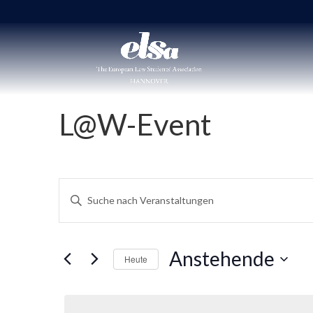
L@W-Event
Veranstaltungen
Bitte
Suche
Schlüsselwort
und
eingeben.
Ansichten,
Suche
Anstehende
Navigation
Heute
nach
Veranstaltungen
Datum
Schlüsselwort.
wählen.