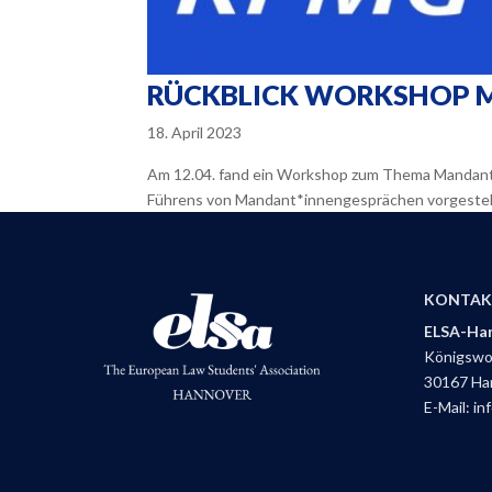
RÜCKBLICK WORKSHOP 
18. April 2023
Am 12.04. fand ein Workshop zum Thema Mandant
Führens von Mandant*innengesprächen vorgestellt
KONTAK
ELSA-Han
Königswor
30167 Ha
E-Mail:
in