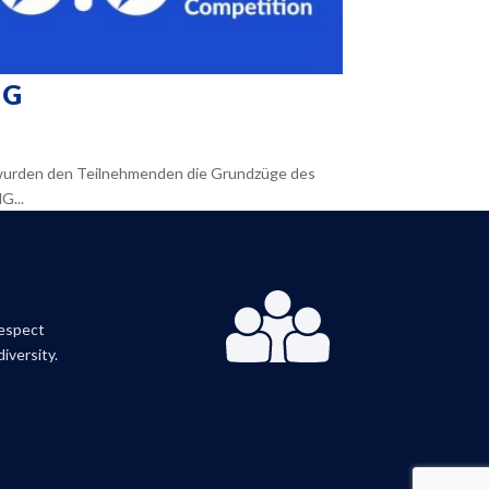
MG
wurden den Teilnehmenden die Grundzüge des
G...
respect
iversity.