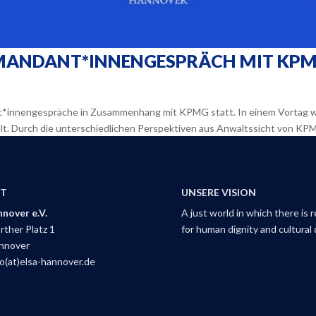
MANDANT*INNENGESPRÄCH MIT KP
*innengespräche in Zusammenhang mit KPMG statt. In einem Vortag 
. Durch die unterschiedlichen Perspektiven aus Anwaltssicht von KPM
T
UNSERE VISION
nover e.V.
A just world in which there is 
ther Platz 1
for human dignity and cultural d
nnover
fo(at)elsa-hannover.de