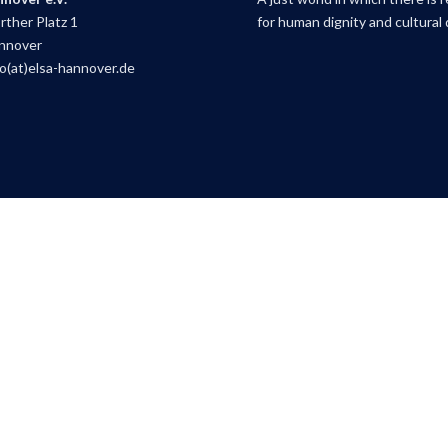
ther Platz 1
for human dignity and cultural d
nnover
fo(at)elsa-hannover.de