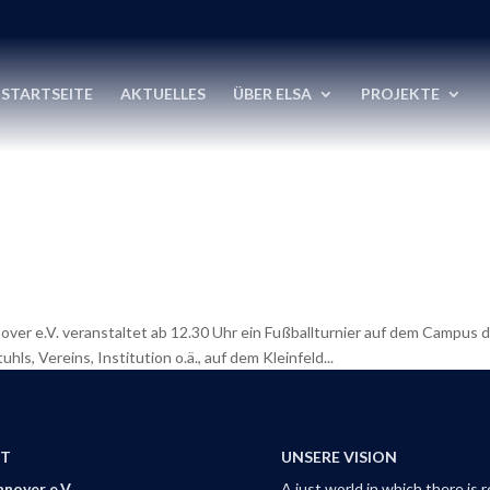
STARTSEITE
AKTUELLES
ÜBER ELSA
PROJEKTE
nover e.V. veranstaltet ab 12.30 Uhr ein Fußballturnier auf dem Campus
s, Vereins, Institution o.ä., auf dem Kleinfeld...
T
UNSERE VISION
nover e.V.
A just world in which there is 