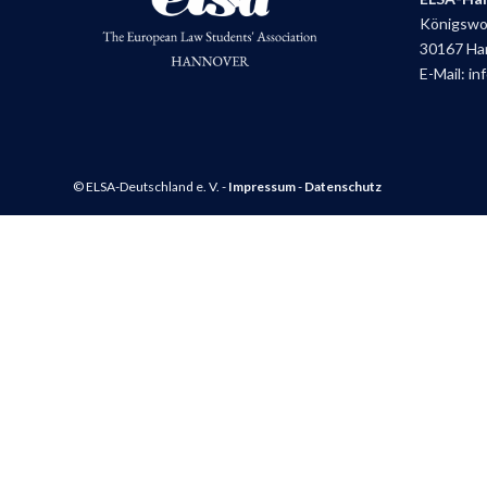
Königswor
30167 Ha
E-Mail:
in
© ELSA-Deutschland e. V. -
Impressum
-
Datenschutz