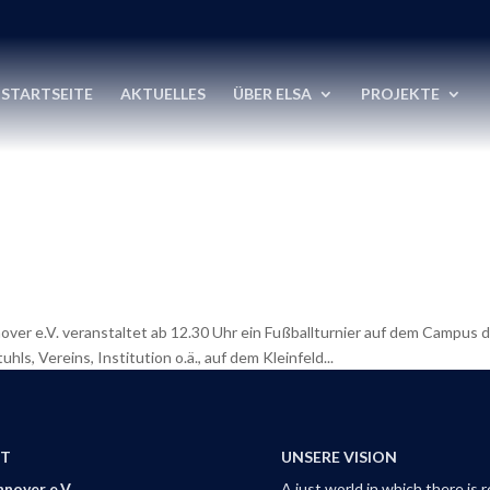
STARTSEITE
AKTUELLES
ÜBER ELSA
PROJEKTE
nover e.V. veranstaltet ab 12.30 Uhr ein Fußballturnier auf dem Campus
s, Vereins, Institution o.ä., auf dem Kleinfeld...
T
UNSERE VISION
nover e.V.
A just world in which there is 