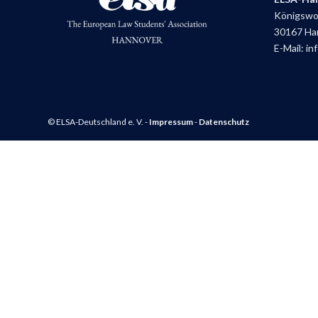
Königswor
30167 Ha
E-Mail:
in
© ELSA-Deutschland e. V. -
Impressum
-
Datenschutz