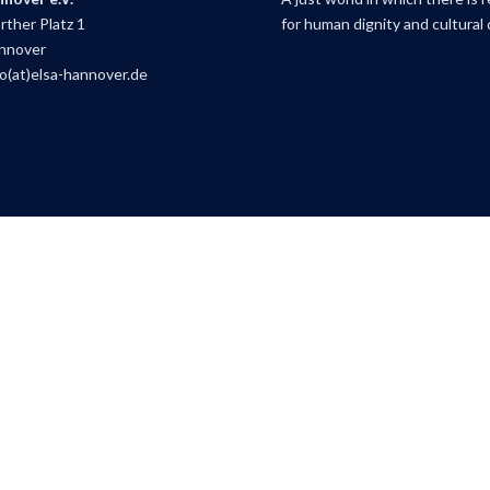
ther Platz 1
for human dignity and cultural d
nnover
fo(at)elsa-hannover.de