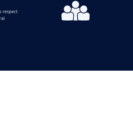
is respect
ral