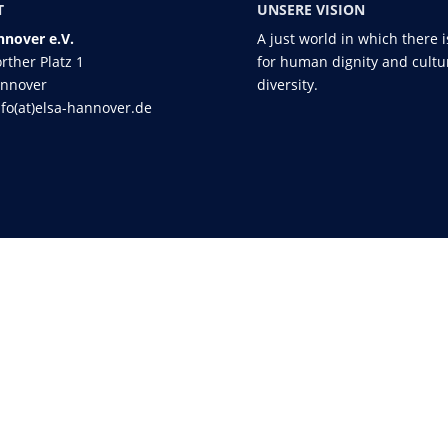
T
UNSERE VISION
nover e.V.
A just world in which there 
rther Platz 1
for human dignity and cultu
annover
diversity.
nfo(at)elsa-hannover.de