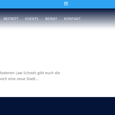
BEITRITT
EVENTS
BEIRAT
KONTAKT
botenen Law Schools gibt euch die
och eine neue Stadt...