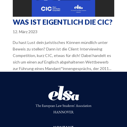
WAS IST EIGENTLICH DIE CIC?
12. März 2023
Du hast Lust dein juristisches Können mündlich unter
Beweis zu stellen? Dann ist die Client Interviewing
Competition, kurz CIC, etwas für dich! Dabei handelt es
sich um einen auf Englisch abgehaltenen Wettbewerb
zur Führung eines Mandant*innengesprächs, der 2011...